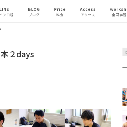
LINE
BLOG
Price
Access
worksh
イン日程
ブログ
料金
アクセス
全国学習
お知らせ
s
コラム
本２days
Hama