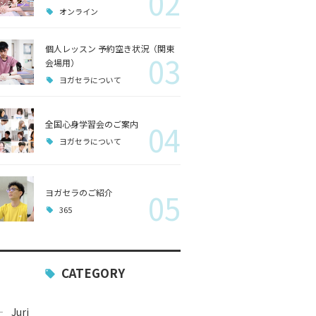
02
オンライン
個人レッスン 予約空き状況（関東
03
会場用）
ヨガセラについて
全国心身学習会のご案内
04
ヨガセラについて
ヨガセラのご紹介
05
365
CATEGORY
Juri