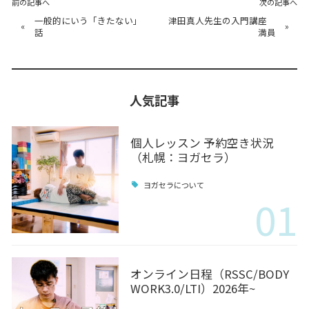
前の記事へ
次の記事へ
一般的にいう「きたない」
津田真人先生の入門講座
«
»
話
満員
人気記事
個人レッスン 予約空き状況
（札幌：ヨガセラ）
ヨガセラについて
01
オンライン日程（RSSC/BODY
WORK3.0/LTI）2026年~